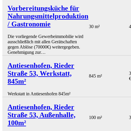
Vorbereitungsküche für
Nahrungsmittelproduktion
/ Gastronomie
30 m²
4
Die vorliegende Gewerbeimmobilie wird
ausschließlich mit allen Gerätschaften
gegen Ablöse (70000€) weitergegeben.
Genehmigung zur…
Antiesenhofen, Rieder
Straße 53, Werkstatt,
3
845 m²
845m²
Werkstatt in Antiesenhofen 845m²
Antiesenhofen, Rieder
Straße 53, Außenhalle,
100 m²
3
100m²