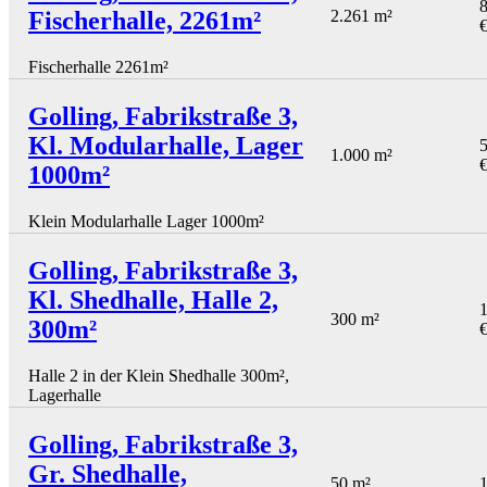
8
Fischerhalle, 2261m²
2.261 m²
Fischerhalle 2261m²
Golling, Fabrikstraße 3,
Kl. Modularhalle, Lager
5
1.000 m²
1000m²
Klein Modularhalle Lager 1000m²
Golling, Fabrikstraße 3,
Kl. Shedhalle, Halle 2,
1
300 m²
300m²
Halle 2 in der Klein Shedhalle 300m²,
Lagerhalle
Golling, Fabrikstraße 3,
Gr. Shedhalle,
50 m²
1