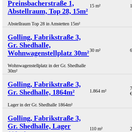
Preinsbacherstraße 1,
15 m²
1
Abstellraum, Top 28, 15m²
Abstellraum Top 28 in Amstetten 15m²
Golling, Fabrikstraße 3,
Gr. Shedhalle,
30 m²
6
Wohnwagenstellplatz 30m²
Wohnwagenstellplatz in der Gr. Shedhalle
30m²
Golling, Fabrikstraße 3,
7
Gr. Shedhalle, 1864m²
1.864 m²
Lager in der Gr. Shedhalle 1864m²
Golling, Fabrikstraße 3,
Gr. Shedhalle, Lager
110 m²
2