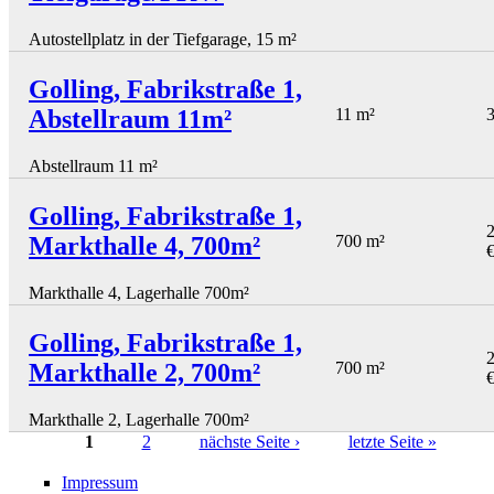
Autostellplatz in der Tiefgarage, 15 m²
Golling, Fabrikstraße 1,
Abstellraum 11m²
11 m²
3
Abstellraum 11 m²
Golling, Fabrikstraße 1,
2
Markthalle 4, 700m²
700 m²
Markthalle 4, Lagerhalle 700m²
Golling, Fabrikstraße 1,
2
Markthalle 2, 700m²
700 m²
Markthalle 2, Lagerhalle 700m²
1
2
nächste Seite ›
letzte Seite »
Seiten
Impressum