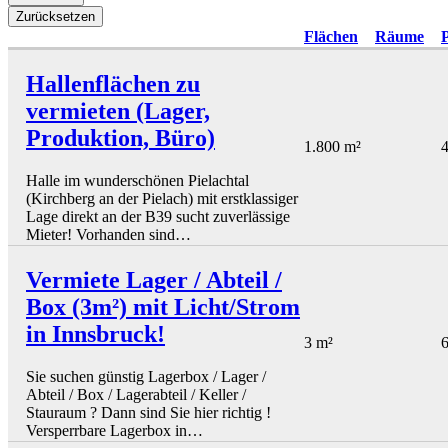
Flächen
Räume
P
Hallenflächen zu
vermieten (Lager,
Produktion, Büro)
1.800 m²
4
Halle im wunderschönen Pielachtal
(Kirchberg an der Pielach) mit erstklassiger
Lage direkt an der B39 sucht zuverlässige
Mieter! Vorhanden sind…
Vermiete Lager / Abteil /
Box (3m²) mit Licht/Strom
in Innsbruck!
3 m²
6
Sie suchen günstig Lagerbox / Lager /
Abteil / Box / Lagerabteil / Keller /
Stauraum ? Dann sind Sie hier richtig !
Versperrbare Lagerbox in…